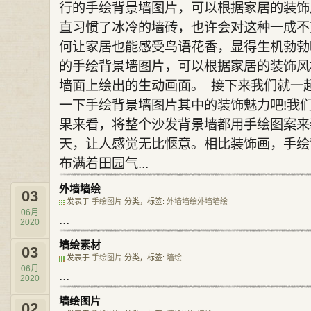
行的手绘背景墙图片，可以根据家居的装
直习惯了冰冷的墙砖，也许会对这种一成不
何让家居也能感受鸟语花香，显得生机勃勃
的手绘背景墙图片，可以根据家居的装饰风
墙面上绘出的生动画面。 接下来我们就一
一下手绘背景墙图片其中的装饰魅力吧!我
果来看，将整个沙发背景墙都用手绘图案来
天，让人感觉无比惬意。相比装饰画，手绘
布满着田园气...
外墙墙绘
03
发表于
手绘图片
分类，标签:
外墙墙绘
外墙
墙绘
06月
...
2020
墙绘素材
03
发表于
手绘图片
分类，标签:
墙绘
06月
...
2020
墙绘图片
02