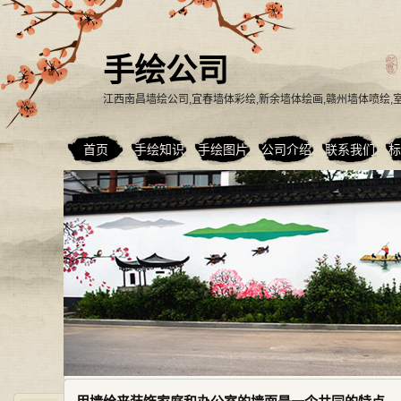
手绘公司
江西南昌墙绘公司,宜春墙体彩绘,新余墙体绘画,赣州墙体喷绘
首页
手绘知识
手绘图片
公司介绍
联系我们
标