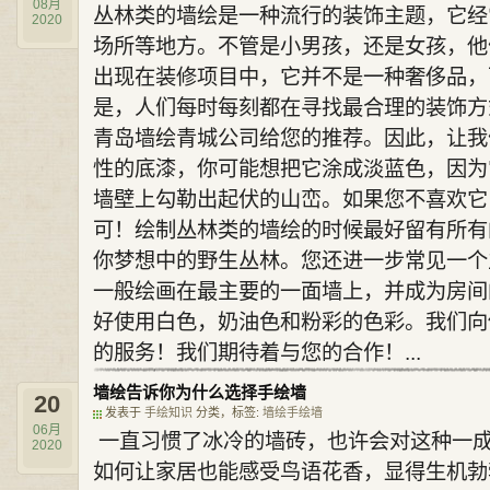
08月
丛林类的墙绘是一种流行的装饰主题，它经
2020
场所等地方。不管是小男孩，还是女孩，他
出现在装修项目中，它并不是一种奢侈品，
是，人们每时每刻都在寻找最合理的装饰方
青岛墙绘青城公司给您的推荐。因此，让我
性的底漆，你可能想把它涂成淡蓝色，因为
墙壁上勾勒出起伏的山峦。如果您不喜欢它
可！绘制丛林类的墙绘的时候最好留有所有
你梦想中的野生丛林。您还进一步常见一个
一般绘画在最主要的一面墙上，并成为房间
好使用白色，奶油色和粉彩的色彩。我们向
的服务！我们期待着与您的合作！...
墙绘告诉你为什么选择手绘墙
20
发表于
手绘知识
分类，标签:
墙绘
手绘墙
06月
一直习惯了冰冷的墙砖，也许会对这种一
2020
如何让家居也能感受鸟语花香，显得生机勃