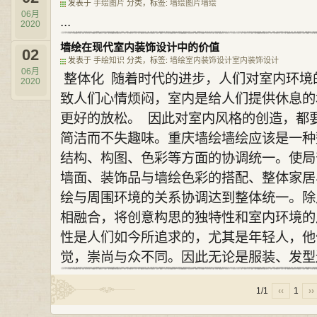
发表于
手绘图片
分类，标签:
墙绘图片
墙绘
06月
...
2020
墙绘在现代室内装饰设计中的价值
02
发表于
手绘知识
分类，标签:
墙绘
室内装饰设计
室内
装饰
设计
06月
整体化 随着时代的进步，人们对室内环境
2020
致人们心情烦闷，室内是给人们提供休息的
更好的放松。 因此对室内风格的创造，都
简洁而不失趣味。重庆墙绘墙绘应该是一种
结构、构图、色彩等方面的协调统一。使局
墙面、装饰品与墙绘色彩的搭配、整体家居
绘与周围环境的关系协调达到整体统一。除
相融合，将创意构思的独特性和室内环境的
性是人们如今所追求的，尤其是年轻人，他
觉，崇尚与众不同。因此无论是服装、发型还
1/1
‹‹
1
››