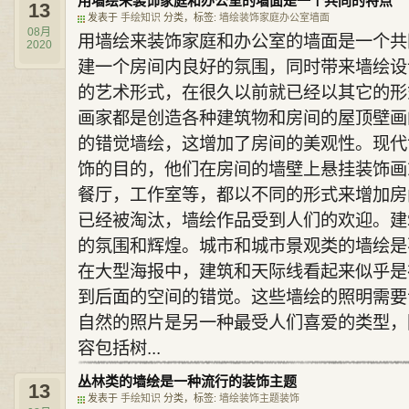
用墙绘来装饰家庭和办公室的墙面是一个共同的特点
13
发表于
手绘知识
分类，标签:
墙绘
装饰
家庭
办公室
墙面
08月
用墙绘来装饰家庭和办公室的墙面是一个共
2020
建一个房间内良好的氛围，同时带来墙绘设
的艺术形式，在很久以前就已经以其它的形
画家都是创造各种建筑物和房间的屋顶壁画
的错觉墙绘，这增加了房间的美观性。现代
饰的目的，他们在房间的墙壁上悬挂装饰画
餐厅，工作室等，都以不同的形式来增加房
已经被淘汰，墙绘作品受到人们的欢迎。建
的氛围和辉煌。城市和城市景观类的墙绘是
在大型海报中，建筑和天际线看起来似乎是
到后面的空间的错觉。这些墙绘的照明需要
自然的照片是另一种最受人们喜爱的类型，
容包括树...
丛林类的墙绘是一种流行的装饰主题
13
发表于
手绘知识
分类，标签:
墙绘
装饰主题
装饰