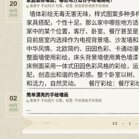
家庭装修墙面，哪些地方适合手绘墙画呢？
20
发表于
手绘知识
分类，标签:
家庭装修
墙面
手绘墙画
06月
墙体彩绘无毒无害无味，样式图案多种多
2020
家具搭配，个性十足。那么家中哪些地方适
家中的某个位置，客厅、卧室、餐厅甚至是
目前居室内选择作为电视背景墙、沙发墙和
中华风情、北欧简约、田园色彩、卡通动
整面墙使用彩绘，床头背景墙使用黄色墙漆
床侧面采用一体式田园色彩风格的彩绘，运
配，创造出和谐的色彩感。整个卧室以树、
和活力，自然灵动。 餐厅彩绘：餐厅彩绘的
简单漂亮的手绘墙画
02
发表于
手绘图片
分类，标签:
手绘墙画
手绘
墙画
06月
...
2020
1/1
‹‹
1
››