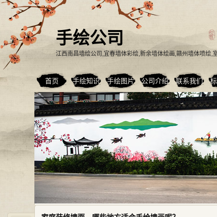
手绘公司
江西南昌墙绘公司,宜春墙体彩绘,新余墙体绘画,赣州墙体喷绘
首页
手绘知识
手绘图片
公司介绍
联系我们
标