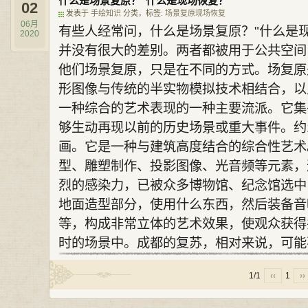
什么是场景复原？"什么是现场恢复？
02
发表于
手绘知识
分类，标签:
场景复原
现场恢复
06月
有些人经常问，什么是场景复原？"什么是
2020
并没有很大的差别。两者都被用于公共空间
他们场景复原，只是在不同的方式。场复原
形图像与传统的半实物模拟技术相结合，以
一种综合的艺术表现的一种主要流派。它集
够生动再现以前的历史场景或重大事件。约
画。它是一种与建筑高度结合的综合性艺术
型、雕塑制作、投影图像、光音频等元素，
烈的感染力，已被众多博物馆、纪念馆选中
地面造型部分，使用什么东西，然后装备音
等，构成非常立体的艺术效果，使观众获得
时的场景中。成都的复苏，相对来说，可能不
1/1
‹‹
1
››