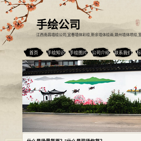
手绘公司
江西南昌墙绘公司,宜春墙体彩绘,新余墙体绘画,赣州墙体喷绘
首页
手绘知识
手绘图片
公司介绍
联系我们
标